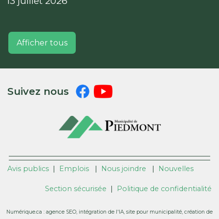
13 juillet 2026
Afficher tous
Suivez nous
Avis publics
|
Emplois
|
Nous joindre
|
Nouvelles
Section sécurisée
|
Politique de confidentialité
Numérique.ca
:
agence SEO
,
intégration de l'IA
,
site pour municipalité
,
création de