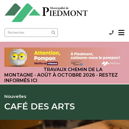
submenu (Ma municipalité )
submenu (Services aux citoyens )
ubmenu (Loisirs et culture )
TRAVAUX CHEMIN DE LA
MONTAGNE - AOÛT À OCTOBRE 2026 - RESTEZ
INFORMÉS ICI
Nouvelles
CAFÉ DES ARTS