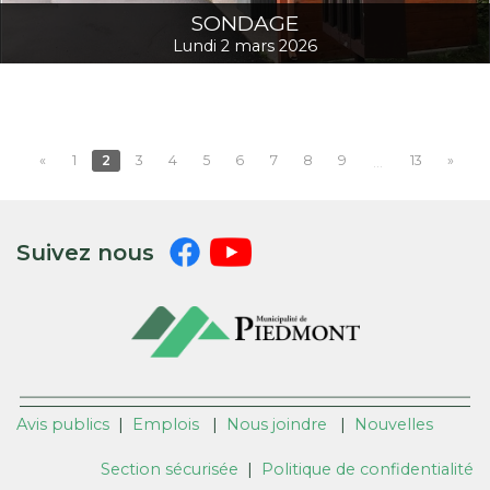
SONDAGE
Lundi 2 mars 2026
«
1
2
3
4
5
6
7
8
9
13
»
...
Suivez nous
Avis publics
|
Emplois
|
Nous joindre
|
Nouvelles
Section sécurisée
|
Politique de confidentialité